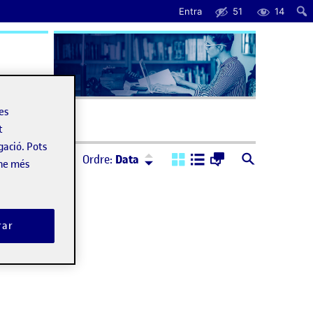
Entra
51
14
uda
les
t
gació. Pots
Ordre:
Descendent
Ordre:
Data
-ne més
rar