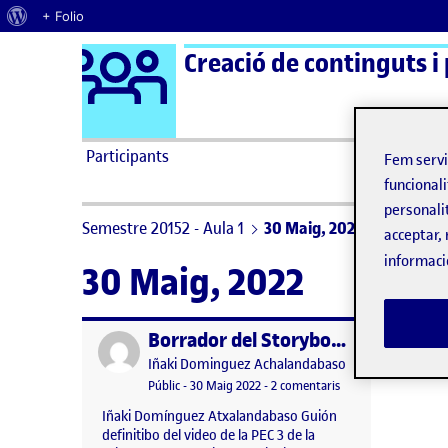
Quant al WordPress
+ Folio
Logo Ágora
Creació de continguts i
Saltar al contingut
Participants
Fem serv
funcionali
personali
Semestre 20152 - Aula 1
30 Maig, 2022
acceptar, 
informaci
30 Maig, 2022
Borrador del Storyboard
Publicat per
Publicat per
Iñaki Dominguez Achalandabaso
Visibilitat:
Data de publicació
22 juny, 2022 11:19 am
a Borrador del Stor
Públic
-
30 Maig 2022
-
2 comentaris
Iñaki Domínguez Atxalandabaso Guión
definitibo del video de la PEC 3 de la