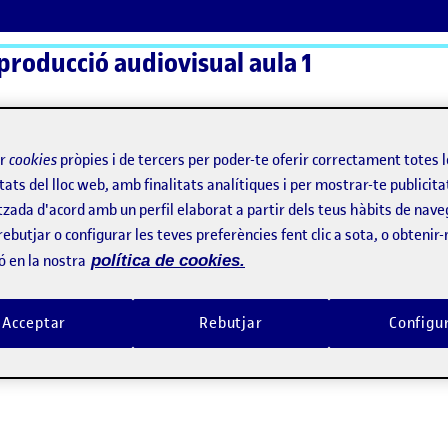
 producció audiovisual aula 1
ActiFolios
Aj
ir
cookies
pròpies i de tercers per poder-te oferir correctament totes 
tats del lloc web, amb finalitats analítiques i per mostrar-te publicita
tzada d'acord amb un perfil elaborat a partir dels teus hàbits de nave
rebutjar o configurar les teves preferències fent clic a sota, o obtenir
ó en la nostra
política de cookies.
Acceptar
Rebutjar
Configu
yboard