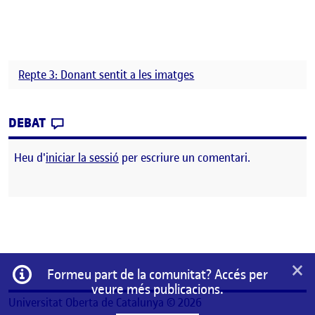
Repte 3: Donant sentit a les imatges
CONTRIBUTION
0
EL ENTREGA VÍDEO FINAL PEC3
DEBAT
Heu d'
iniciar la sessió
per escriure un comentari.
×
Informació
Formeu part de la comunitat? Accés per
veure més publicacions.
Universitat Oberta de Catalunya © 2026