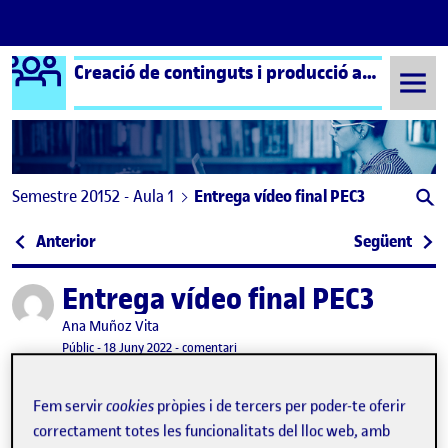
Logo Ágora
Creació de continguts i producció audiovisual aula 1
Saltar al contingut
Semestre 20152 - Aula 1
Entrega vídeo final PEC3
Navegació d'entrades
: GUIO MIREIA SERRANO
: Rep
Anterior
Següent
Entrega vídeo final PEC3
Publicat per
Publicat per
Ana Muñoz Vita
Visibilitat:
Data de publicació
el Entrega vídeo final PEC3
Públic
-
18 Juny 2022
-
comentari
Fem servir
cookies
pròpies i de tercers per poder-te oferir
Hola compañeros:
correctament totes les funcionalitats del lloc web, amb