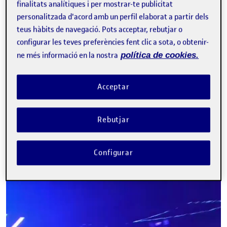
Os dejo el guion y el vídeo final de la PEC3. Se trata de un
finalitats analítiques i per mostrar-te publicitat
encargo del Ministerio de Sanidad para promover la
personalitzada d'acord amb un perfil elaborat a partir dels
vacunación entre los jóvenes. #VacunasParaQueNadaCambie.
teus hàbits de navegació. Pots acceptar, rebutjar o
configurar les teves preferències fent clic a sota, o obtenir-
¡Espero que os guste!
ne més informació en la nostra
política de cookies.
Reproductor
de
vídeo
Acceptar
Rebutjar
Configurar