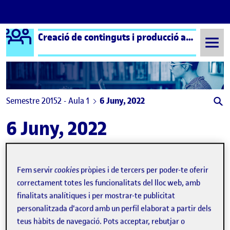
Logo Ágora
Creació de continguts i producció audiovisual aula 1
Saltar al contingut
Semestre 20152 - Aula 1
6 Juny, 2022
6 Juny, 2022
GUIO MIREIA SERRANO
Publicat per
Publicat per
Fem servir
cookies
pròpies i de tercers per poder-te oferir
Mireia Serrano Jimenez
Visibilitat:
Data de publicació
a GUIO MIREIA SERRANO
Públic
-
6 Juny 2022
-
1 comentari
correctament totes les funcionalitats del lloc web, amb
finalitats analítiques i per mostrar-te publicitat
personalitzada d'acord amb un perfil elaborat a partir dels
teus hàbits de navegació. Pots acceptar, rebutjar o