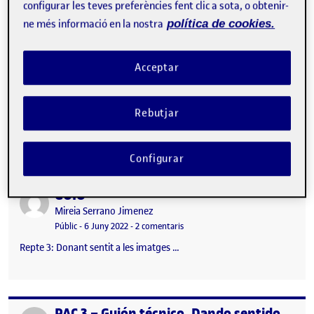
configurar les teves preferències fent clic a sota, o obtenir-
ne més informació en la nostra
política de cookies.
Acceptar
Rebutjar
Lliurament guió repte 3 …
Configurar
GUIO
Publicat per
Publicat per
Mireia Serrano Jimenez
Visibilitat:
Data de publicació
a GUIO
Públic
-
6 Juny 2022
-
2 comentaris
Repte 3: Donant sentit a les imatges …
PAC 3 – Guión técnico. Dando sentido a las imágenes
Publicat per