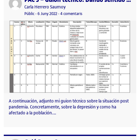
Publicat per
Carla Herrero Saumoy
Visibilitat:
Data de publicació
a PAC 3 – Guión técnico. Dando sen
Públic
-
6 Juny 2022
-
4 comentaris
A continuación, adjunto mi guion técnico sobre la situación post
pandemia. Concretamente, sobre la depresión y como ha
afectado a la población.…