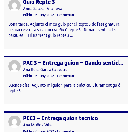
Guió Repte 3
Publicat per
Publicat per
Anna Salazar Vilanova
Visibilitat:
Data de publicació
a Guió Repte 3
Públic
-
6 Juny 2022
-
1 comentari
Bona tarda, Adjunto el meu guió per el Repte 3 de l’assignatura.
Les xarxes socials i la guerra. Guió repte 3 : Donant sentit a les
paraules Lliurament guió repte 3 …
PAC 3 – Entrega guion – Dando sentido a las imágenes
Publicat per
Publicat per
Ana Rosa Garcia Cabezas
Visibilitat:
Data de publicació
a PAC 3 – Entrega guion – Dando se
Públic
-
6 Juny 2022
-
1 comentari
Buenos días, Adjunto mi guion para la práctica. Lliurament guió
repte 3 …
PEC3 – Entrega guion técnico
Publicat per
Publicat per
Ana Muñoz Vita
Visibilitat:
Data de publicació
a PEC3 – Entrega guion técnico
Públic
-
6 Juny 2022
-
1 comentari