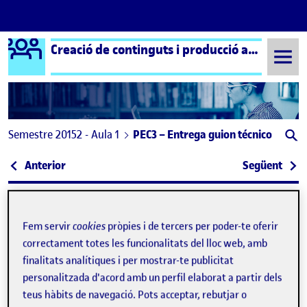
Logo Ágora
Creació de continguts i producció audiovisual aula 1
Saltar al contingut
Semestre 20152 - Aula 1
PEC3 – Entrega guion técnico
Navegació d'entrades
: Guion Técnico
: PAC
Anterior
Següent
PEC3 – Entrega guion técnico
Publicat per
Publicat per
Ana Muñoz Vita
Fem servir
cookies
pròpies i de tercers per poder-te oferir
Visibilitat:
Data de publicació
a PEC3 – Entrega guion técnico
Públic
-
6 Juny 2022
-
1 comentari
correctament totes les funcionalitats del lloc web, amb
finalitats analítiques i per mostrar-te publicitat
personalitzada d'acord amb un perfil elaborat a partir dels
Hola, compañeros. Comparto el borrador del guion técnico
para la PEC3. La idea es producir un vídeo que podría ser
teus hàbits de navegació. Pots acceptar, rebutjar o