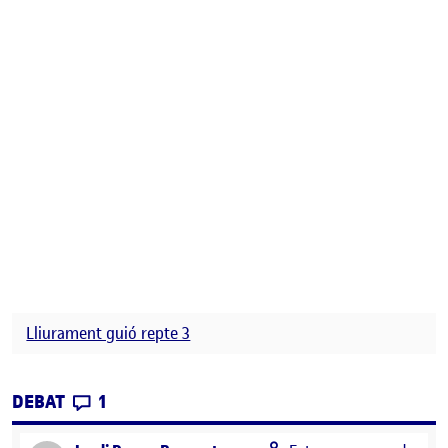
Lliurament guió repte 3
CONTRIBUTIONS
EL PEC3 – ENTREGA GUION TÉCNICO
DEBAT
1