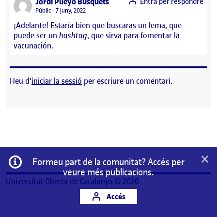
says:
Jordi Pueyo Busquets
Entra per respondre
Visibilitat:
Públic
7 juny, 2022
¡Adelante! Estaría bien que buscaras un lema, que
puede ser un
hashtag
, que sirva para fomentar la
vacunación.
Heu d'
iniciar la sessió
per escriure un comentari.
×
Informació
Formeu part de la comunitat? Accés per
veure més publicacions.
Universitat Oberta de Catalunya © 2026
Accés