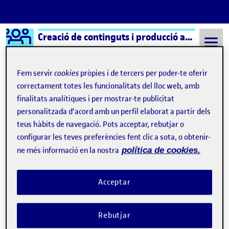
Logo Ágora
Creació de continguts i producció audiovisual aula 1
Saltar al contingut
Fem servir
cookies
pròpies i de tercers per poder-te oferir
correctament totes les funcionalitats del lloc web, amb
finalitats analítiques i per mostrar-te publicitat
Semestre 20152 - Aula 1
Elvira Almodóvar Iñesta
personalitzada d'acord amb un perfil elaborat a partir dels
Elvira Almodóvar Iñesta
teus hàbits de navegació. Pots acceptar, rebutjar o
configurar les teves preferències fent clic a sota, o obtenir-
ne més informació en la nostra
política de cookies.
Entrega Guión Reto 3
Publicat per
Publicat per
Elvira Almodóvar Iñesta
Visibilitat:
Data de publicació
22 novembre, 2022 5:09 pm
a Entrega Guión Reto 3
Públic
-
26 Maig 2022
-
4 comentaris
Acceptar
Rebutjar