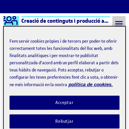
Logo Ágora
Creació de continguts i producció audiovisual aula 1
Saltar al contingut
Fem servir
cookies
pròpies i de tercers per poder-te oferir
correctament totes les funcionalitats del lloc web, amb
finalitats analítiques i per mostrar-te publicitat
Semestre 20152 - Aula 1
UOC
personalitzada d'acord amb un perfil elaborat a partir dels
UOC
teus hàbits de navegació. Pots acceptar, rebutjar o
configurar les teves preferències fent clic a sota, o obtenir-
ne més informació en la nostra
política de cookies.
Entrega Guión Reto 3
Publicat per
Publicat per
Elvira Almodóvar Iñesta
Visibilitat:
Data de publicació
22 novembre, 2022 5:09 pm
a Entrega Guión Reto 3
Públic
-
26 Maig 2022
-
4 comentaris
Acceptar
Rebutjar