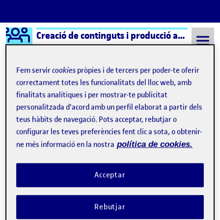
Logo Ágora
Creació de continguts i producció audiovisual aula 1
Saltar al contingut
Fem servir
cookies
pròpies i de tercers per poder-te oferir
correctament totes les funcionalitats del lloc web, amb
finalitats analítiques i per mostrar-te publicitat
Semestre 20152 - Aula 1
26 Maig, 2022
personalitzada d'acord amb un perfil elaborat a partir dels
26 Maig, 2022
teus hàbits de navegació. Pots acceptar, rebutjar o
configurar les teves preferències fent clic a sota, o obtenir-
ne més informació en la nostra
política de cookies.
Entrega Guión Reto 3
Publicat per
Publicat per
Elvira Almodóvar Iñesta
Visibilitat:
Data de publicació
22 novembre, 2022 5:09 pm
a Entrega Guión Reto 3
Públic
-
26 Maig 2022
-
4 comentaris
Acceptar
Rebutjar