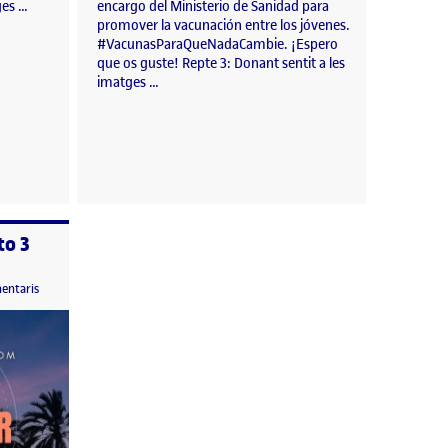
ges …
encargo del Ministerio de Sanidad para
promover la vacunación entre los jóvenes.
#VacunasParaQueNadaCambie. ¡Espero
que os guste! Repte 3: Donant sentit a les
imatges …
to 3
mbre, 2022 5:09 pm
a Entrega Guión Reto 3
entaris