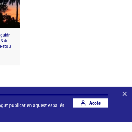
l guión
 3 de
 Reto 3
×
Accés
ngut publicat en aquest espai és
st espai és responsabilitat del seu autor/a.