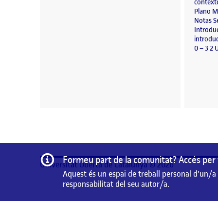
context
Plano M
Notas S
Introdu
introduc
0 – 3 2
Informació
Formeu part de la comunitat? Accés per 
Universitat Oberta de Catalunya © 2026
Aquest és un espai de treball personal d'un/a
responsabilitat del seu autor/a.
Aquest és un espai de treball personal d'un/a estudiant 