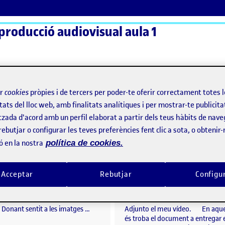
 producció audiovisual aula 1
ActiFolios
Aj
ir
cookies
pròpies i de tercers per poder-te oferir correctament totes 
tats del lloc web, amb finalitats analítiques i per mostrar-te publicita
es imatges
tzada d'acord amb un perfil elaborat a partir dels teus hàbits de nave
rebutjar o configurar les teves preferències fent clic a sota, o obtenir
 a les imatges
ó en la nostra
política de cookies.
DANDO SENTIDOS A LAS IMÁGENES
per
Publicat per
Acceptar
Rebutjar
Configu
Publicat per
Publicat per
Mireia Serrano Jimenez
Anna Salazar Vilanova
do a las imágenes
Visibilitat:
Data de publicació
el DANDO SENTIDOS A LAS IMÁGENES
Visibilitat:
Data de publicació
Públic
-
24 Juny 2022
-
comentari
Públic
-
22 Juny 2022
-
comen
 Donant sentit a les imatges …
Adjunto el meu vídeo. En aques
és troba el document a entregar 