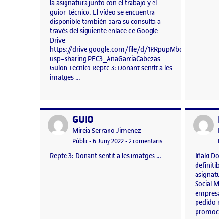
la asignatura junto con el trabajo y el
guion técnico. El vídeo se encuentra
disponible también para su consulta a
través del siguiente enlace de Google
Drive:
https://drive.google.com/file/d/1RRpupMbdlm3Pq3Rck
usp=sharing PEC3_AnaGarciaCabezas –
Guion Tecnico Repte 3: Donant sentit a les
imatges …
GUIO
Publicat per
Publicat 
Publicat per
Mireia Serrano Jimenez
Visibilitat:
Data de publicació
a GUIO
Públic
-
6 Juny 2022
-
2 comentaris
Repte 3: Donant sentit a les imatges …
Iñaki D
definiti
asignat
Social 
empresa
pedido 
promoció