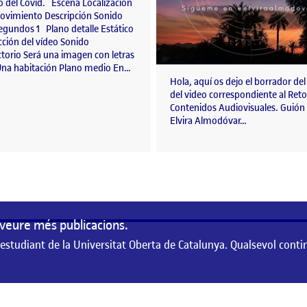
o del Covid. Escena Localización
ovimiento Descripción Sonido
egundos 1 Plano detalle Estático
cción del vídeo Sonido
torio Será una imagen con letras
 Una habitación Plano medio En…
Hola, aquí os dejo el borrador de
del video correspondiente al Reto
Contenidos Audiovisuales. Guión
Elvira Almodóvar…
veure més publicacions.
 estudiant de la Universitat Oberta de Catalunya. Qualsevol conti
de la Universitat Oberta de Catalunya. Qualsevol contingut publicat en aque