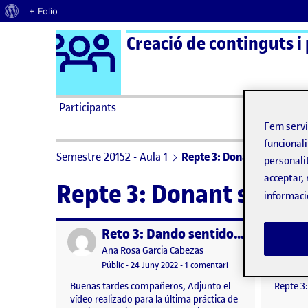
Quant al WordPress
+ Folio
Logo Ágora
Creació de continguts i
Saltar al contingut
Participants
Fem serv
funcionali
Semestre 20152 - Aula 1
Repte 3: Donant sentit a l
personali
acceptar, 
Repte 3: Donant sentit
informaci
Reto 3: Dando sentido a las imágenes
Publicat per
Publicat 
Publicat per
Ana Rosa Garcia Cabezas
Visibilitat:
Data de publicació
a Reto 3: Dando senti
Públic
-
24 Juny 2022
-
1 comentari
Buenas tardes compañeros, Adjunto el
Repte 3:
vídeo realizado para la última práctica de