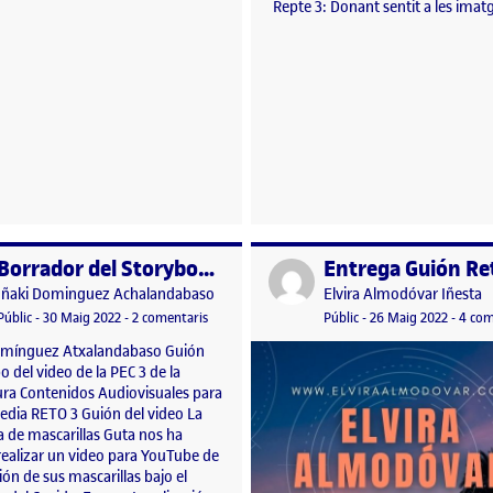
Repte 3: Donant sentit a les imat
GpKe9jBIRsXvI1q/view?
Borrador del Storyboard
Entrega Guión Re
per
Publicat per
Publicat per
Publicat per
Iñaki Dominguez Achalandabaso
Elvira Almodóvar Iñesta
Visibilitat:
Data de publicació
22 juny, 2022 11:19 am
a Borrador del Storyboard
Visibilitat:
Data de publicació
22 nove
Públic
-
30 Maig 2022
-
2 comentaris
Públic
-
26 Maig 2022
-
4 com
omínguez Atxalandabaso Guión
bo del video de la PEC 3 de la
ura Contenidos Audiovisuales para
Media RETO 3 Guión del video La
 de mascarillas Guta nos ha
realizar un video para YouTube de
n de sus mascarillas bajo el