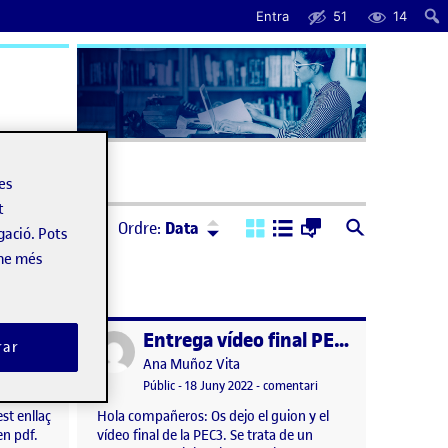
Entra
51
14
uda
les
t
Ordre:
Descendent
Ordre:
Data
gació. Pots
-ne més
Repte 3: Donant sentit a les imatges
Entrega vídeo final PEC3
Publicat per
rar
Publicat per
Ana Muñoz Vita
el Repte 3: Donant sentit a les imatges
Visibilitat:
Data de publicació
el Entrega vídeo final P
tari
Públic
-
18 Juny 2022
-
comentari
t enllaç
Hola compañeros: Os dejo el guion y el
en pdf.
vídeo final de la PEC3. Se trata de un